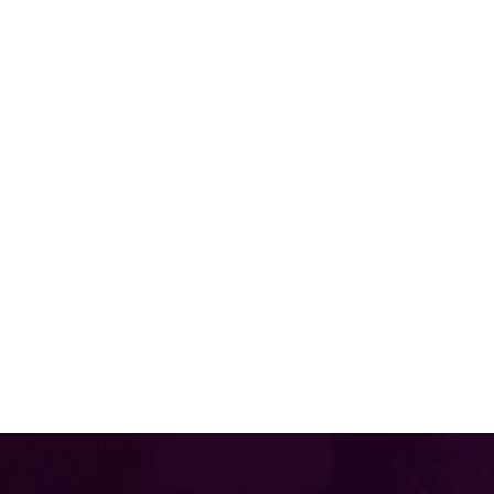
Día del Niño
home
,
memorias
,
slider home
Por
administrador fu