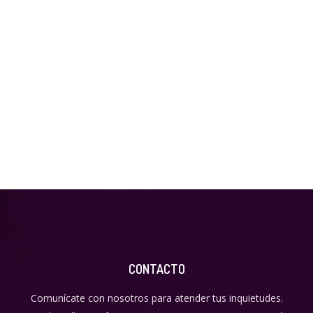
Día de la familia
home
,
memorias
Por
admin
20/08/2019
CONTACTO
Comunícate con nosotros para atender tus inquietudes.